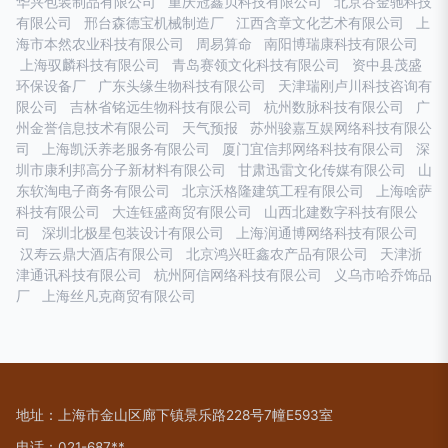
华兴包装制品有限公司
重庆冠鑫贝科技有限公司
北京谷金驰科技
有限公司
邢台森德宝机械制造厂
江西含章文化艺术有限公司
上
海市本然农业科技有限公司
周易算命
南阳博瑞康科技有限公司
上海驭麟科技有限公司
青岛赛领文化科技有限公司
资中县茂盛
环保设备厂
广东头缘生物科技有限公司
天津瑞刚卢川科技咨询有
限公司
吉林省铭远生物科技有限公司
杭州数脉科技有限公司
广
州金誉信息技术有限公司
天气预报
苏州骏嘉互娱网络科技有限公
司
上海凯沃养老服务有限公司
厦门宜信邦网络科技有限公司
深
圳市康利邦高分子新材料有限公司
甘肃迅雷文化传媒有限公司
山
东软淘电子商务有限公司
北京沃格隆建筑工程有限公司
上海啥萨
科技有限公司
大连钰盛商贸有限公司
山西北建数字科技有限公
司
深圳北极星包装设计有限公司
上海润通博网络科技有限公司
汉寿云鼎大酒店有限公司
北京鸿兴旺鑫农产品有限公司
天津浙
津通讯科技有限公司
杭州阿信网络科技有限公司
义乌市哈乔饰品
厂
上海丝凡克商贸有限公司
地址：上海市金山区廊下镇景乐路228号7幢E593室
电话：021-687**