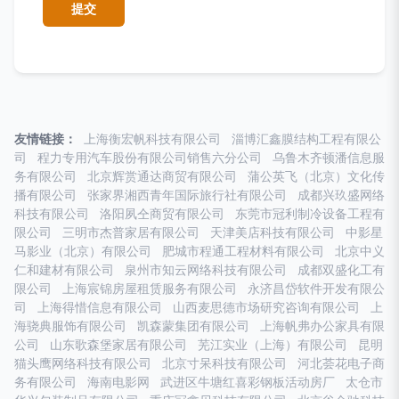
友情链接：
上海衡宏帆科技有限公司
淄博汇鑫膜结构工程有限公
司
程力专用汽车股份有限公司销售六分公司
乌鲁木齐顿潘信息服
务有限公司
北京辉赏通达商贸有限公司
蒲公英飞（北京）文化传
播有限公司
张家界湘西青年国际旅行社有限公司
成都兴玖盛网络
科技有限公司
洛阳夙仝商贸有限公司
东莞市冠利制冷设备工程有
限公司
三明市杰普家居有限公司
天津美店科技有限公司
中影星
马影业（北京）有限公司
肥城市程通工程材料有限公司
北京中义
仁和建材有限公司
泉州市知云网络科技有限公司
成都双盛化工有
限公司
上海宸锦房屋租赁服务有限公司
永济昌岱软件开发有限公
司
上海得惜信息有限公司
山西麦思德市场研究咨询有限公司
上
海骁典服饰有限公司
凯森蒙集团有限公司
上海帆弗办公家具有限
公司
山东歌森堡家居有限公司
芜江实业（上海）有限公司
昆明
猫头鹰网络科技有限公司
北京寸呆科技有限公司
河北荟花电子商
务有限公司
海南电影网
武进区牛塘红喜彩钢板活动房厂
太仓市